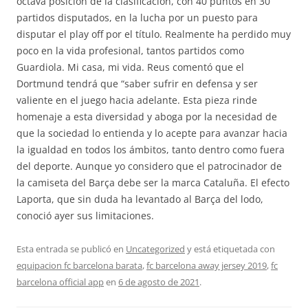
octava posición de la clasificación, con 40 puntos en 30
partidos disputados, en la lucha por un puesto para
disputar el play off por el título. Realmente ha perdido muy
poco en la vida profesional, tantos partidos como
Guardiola. Mi casa, mi vida. Reus comentó que el
Dortmund tendrá que “saber sufrir en defensa y ser
valiente en el juego hacia adelante. Esta pieza rinde
homenaje a esta diversidad y aboga por la necesidad de
que la sociedad lo entienda y lo acepte para avanzar hacia
la igualdad en todos los ámbitos, tanto dentro como fuera
del deporte. Aunque yo considero que el patrocinador de
la camiseta del Barça debe ser la marca Cataluña. El efecto
Laporta, que sin duda ha levantado al Barça del lodo,
conoció ayer sus limitaciones.
Esta entrada se publicó en
Uncategorized
y está etiquetada con
equipacion fc barcelona barata
,
fc barcelona away jersey 2019
,
fc
barcelona official app
en
6 de agosto de 2021
.