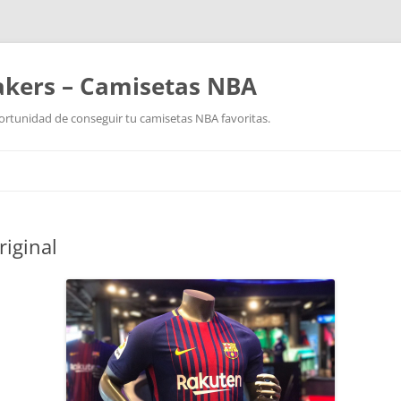
akers – Camisetas NBA
ortunidad de conseguir tu camisetas NBA favoritas.
Saltar
al
contenido
riginal