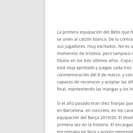
La primera equipación del Betis que 
se unen al calzón blanco. De lo contr
sus jugadores, muy excitados. No es u
momentos de tristeza, pero tampoco m
títulos en los tres últimos años -Cop
está muy apretado y juegas cada tres 
conmemoración del 8 de marzo, y con 
capaces de reconocer y aceptar las di
final, manteniendo las mangas y los h
Si el año pasado eran diez franjas qu
en Barcelona, en concreto, en los car
equipación del Barça 2019/20. El dise
primera vez en la historia. El encarga
encontraba en Niza y pronto emprende