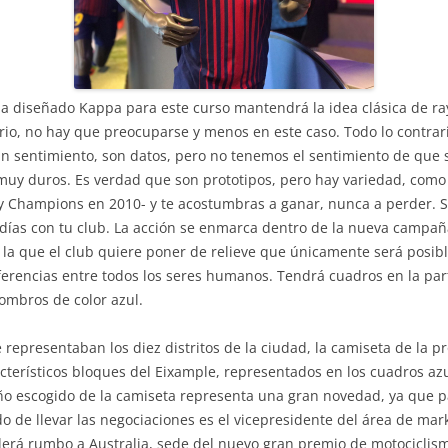
ha diseñado Kappa para este curso mantendrá la idea clásica de ra
ario, no hay que preocuparse y menos en este caso. Todo lo contrar
n sentimiento, son datos, pero no tenemos el sentimiento de que s
uy duros. Es verdad que son prototipos, pero hay variedad, como
a y Champions en 2010- y te acostumbras a ganar, nunca a perder. Sí
días con tu club. La acción se enmarca dentro de la nueva campañ
la que el club quiere poner de relieve que únicamente será posibl
ferencias entre todos los seres humanos. Tendrá cuadros en la part
ombros de color azul.
e representaban los diez distritos de la ciudad, la camiseta de la 
acterísticos bloques del Eixample, representados en los cuadros az
ño escogido de la camiseta representa una gran novedad, ya que p
do de llevar las negociaciones es el vicepresidente del área de mar
rá rumbo a Australia, sede del nuevo gran premio de motociclismo