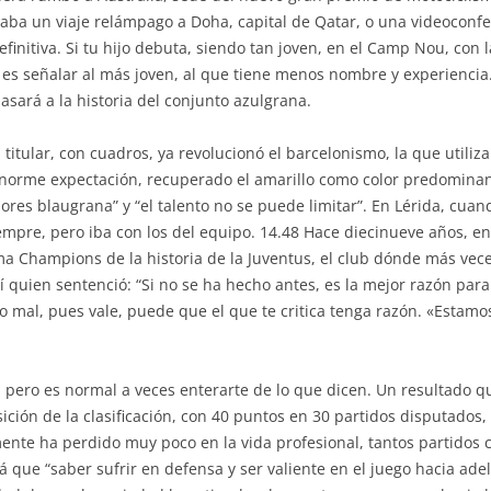
aba un viaje relámpago a Doha, capital de Qatar, o una videoconf
finitiva. Si tu hijo debuta, siendo tan joven, en el Camp Nou, con 
es señalar al más joven, al que tiene menos nombre y experiencia.
sará a la historia del conjunto azulgrana.
a titular, con cuadros, ya revolucionó el barcelonismo, la que utili
orme expectación, recuperado el amarillo como color predominante.
lores blaugrana” y “el talento no se puede limitar”. En Lérida, cuan
mpre, pero iba con los del equipo. 14.48 Hace diecinueve años, en 
ma Champions de la historia de la Juventus, el club dónde más veces
uien sentenció: “Si no se ha hecho antes, es la mejor razón para ha
 mal, pues vale, puede que el que te critica tenga razón. «Estam
 pero es normal a veces enterarte de lo que dicen. Un resultado q
ición de la clasificación, con 40 puntos en 30 partidos disputados,
almente ha perdido muy poco en la vida profesional, tantos partidos
ue “saber sufrir en defensa y ser valiente en el juego hacia ade