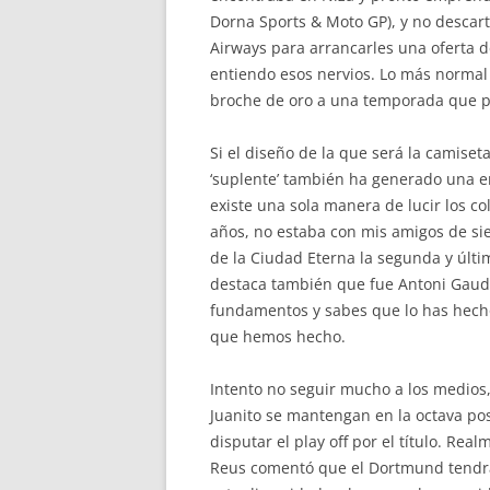
Dorna Sports & Moto GP), y no descart
Airways para arrancarles una oferta de
entiendo esos nervios. Lo más normal 
broche de oro a una temporada que pa
Si el diseño de la que será la camiset
‘suplente’ también ha generado una en
existe una sola manera de lucir los co
años, no estaba con mis amigos de sie
de la Ciudad Eterna la segunda y últi
destaca también que fue Antoni Gaudí q
fundamentos y sabes que lo has hecho
que hemos hecho.
Intento no seguir mucho a los medios,
Juanito se mantengan en la octava pos
disputar el play off por el título. Re
Reus comentó que el Dortmund tendrá q