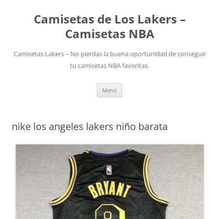
Camisetas de Los Lakers –
Camisetas NBA
Camisetas Lakers – No pierdas la buena oportunidad de conseguir
tu camisetas NBA favoritas.
Saltar
Menú
al
contenido
nike los angeles lakers niño barata