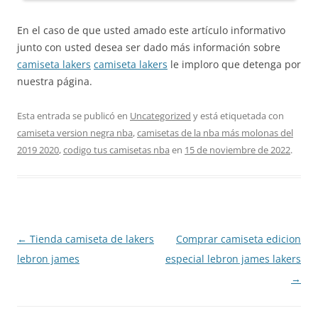
En el caso de que usted amado este artículo informativo
junto con usted desea ser dado más información sobre
camiseta lakers
camiseta lakers
le imploro que detenga por
nuestra página.
Esta entrada se publicó en
Uncategorized
y está etiquetada con
camiseta version negra nba
,
camisetas de la nba más molonas del
2019 2020
,
codigo tus camisetas nba
en
15 de noviembre de 2022
.
Navegación
←
Tienda camiseta de lakers
Comprar camiseta edicion
de
lebron james
especial lebron james lakers
entradas
→