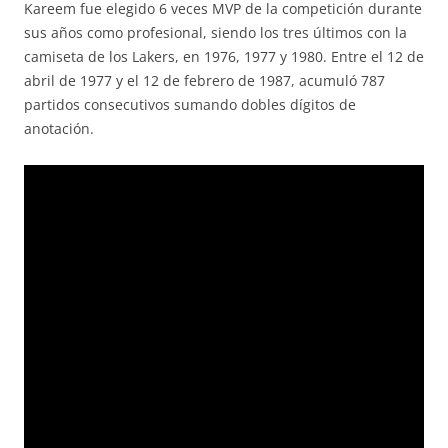
Kareem fue elegido 6 veces MVP de la competición durante
sus años como profesional, siendo los tres últimos con la
camiseta de los Lakers, en 1976, 1977 y 1980. Entre el 12 de
abril de 1977 y el 12 de febrero de 1987, acumuló 787
partidos consecutivos sumando dobles dígitos de
anotación.