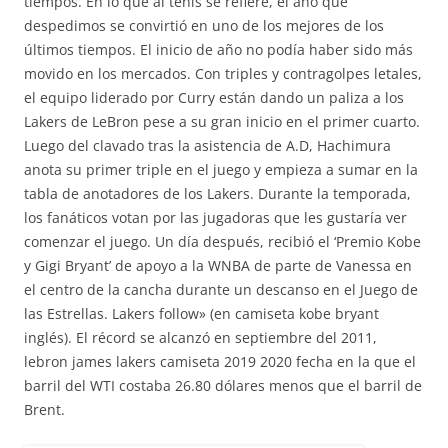
tiempos. En lo que al tenis se refiere, el año que
despedimos se convirtió en uno de los mejores de los
últimos tiempos. El inicio de año no podía haber sido más
movido en los mercados. Con triples y contragolpes letales,
el equipo liderado por Curry están dando un paliza a los
Lakers de LeBron pese a su gran inicio en el primer cuarto.
Luego del clavado tras la asistencia de A.D, Hachimura
anota su primer triple en el juego y empieza a sumar en la
tabla de anotadores de los Lakers. Durante la temporada,
los fanáticos votan por las jugadoras que les gustaría ver
comenzar el juego. Un día después, recibió el ‘Premio Kobe
y Gigi Bryant’ de apoyo a la WNBA de parte de Vanessa en
el centro de la cancha durante un descanso en el Juego de
las Estrellas. Lakers follow» (en camiseta kobe bryant
inglés). El récord se alcanzó en septiembre del 2011,
lebron james lakers camiseta 2019 2020 fecha en la que el
barril del WTI costaba 26.80 dólares menos que el barril de
Brent.