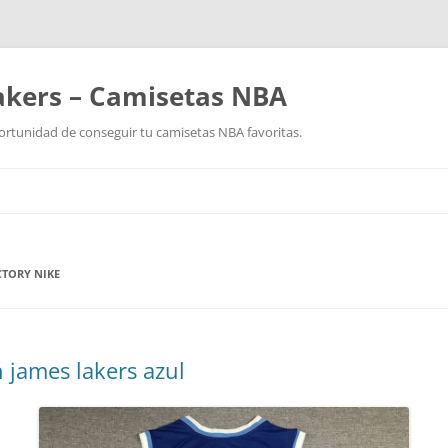
akers – Camisetas NBA
ortunidad de conseguir tu camisetas NBA favoritas.
Saltar
al
contenido
CTORY NIKE
 james lakers azul