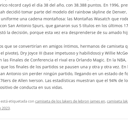
stórico récord cayó el día 38 del año, con 38.388 puntos. En 1996, p
Utah decidió tomar parte del modelo del rainbow skyline de Denver, 
 su uniforme una cadena montañosa: las Montañas Wasatch que rode
on San Antonio Spurs, que ganaron sus 5 títulos en los últimos 17
stó la decisión, porque esta vez era desprenderse de su amado hij
s que se convertirían en amigos íntimos, hermanos de camiseta qu
l pivote), Dry Joyce III (base impetuoso y habilidoso) y Willie McGe
n las Finales de Conferencia el rival era Orlando Magic. En la NBA
ue los finales de los partidos se pausen una y otra y otra vez. En l
an Antonio sin perder ningún partido, llegando en un estado de fo
 76ers de Allen Iverson. Las estadísticas muestran que el 94% de l
sitivo de conducta en sus vidas.
 está etiquetada con
camiseta de los lakers de lebron james en
,
camiseta lak
e 2023
.