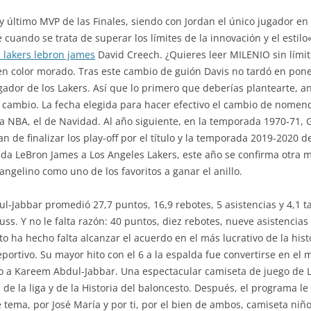
y último MVP de las Finales, siendo con Jordan el único jugador en 
cuando se trata de superar los límites de la innovación y el estilo
 lakers lebron james
David Creech. ¿Quieres leer MILENIO sin lím
n color morado. Tras este cambio de guión Davis no tardó en pone
ador de los Lakers. Así que lo primero que deberías plantearte, ant
el cambio. La fecha elegida para hacer efectivo el cambio de nomen
a NBA, el de Navidad. Al año siguiente, en la temporada 1970-71, 
n de finalizar los play-off por el título y la temporada 2019-2020 d
ada LeBron James a Los Angeles Lakers, este año se confirma otra me
ngelino como uno de los favoritos a ganar el anillo.
l-Jabbar promedió 27,7 puntos, 16,9 rebotes, 5 asistencias y 4,1 t
s. Y no le falta razón: 40 puntos, diez rebotes, nueve asistencias
o ha hecho falta alcanzar el acuerdo en el más lucrativo de la histo
ortivo. Su mayor hito con el 6 a la espalda fue convertirse en el 
a Kareem Abdul-Jabbar. Una espectacular camiseta de juego de Le
de la liga y de la Historia del baloncesto. Después, el programa le
e tema, por José María y por ti, por el bien de ambos, camiseta niñ