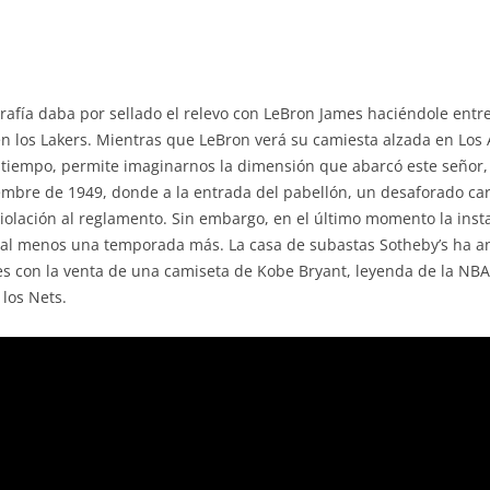
rafía daba por sellado el relevo con LeBron James haciéndole entreg
 los Lakers. Mientras que LeBron verá su camiesta alzada en Los 
tiempo, permite imaginarnos la dimensión que abarcó este señor, f
mbre de 1949, donde a la entrada del pabellón, un desaforado cart
violación al reglamento. Sin embargo, en el último momento la inst
r al menos una temporada más. La casa de subastas Sotheby’s ha a
s con la venta de una camiseta de Kobe Bryant, leyenda de la NBA.
los Nets.