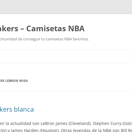
akers – Camisetas NBA
ortunidad de conseguir tu camisetas NBA favoritas.
Saltar
al
contenido
ERS LEBRON WISH
kers blanca
a en la actualidad son LeBron James (Cleveland), Stephen Curry (Gol
ity) y James Harden (Houston). Otras leyendas de la NBA son Bill R