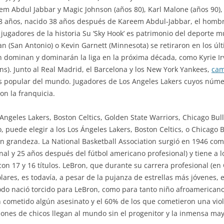
areem Abdul Jabbar y Magic Johnson (años 80), Karl Malone (años 90)
38 años, nacido 38 años después de Kareem Abdul-Jabbar, el hombr
 jugadores de la historia Su ‘Sky Hook’ es patrimonio del deporte 
n (San Antonio) o Kevin Garnett (Minnesota) se retiraron en los úl
 dominan y dominarán la liga en la próxima década, como Kyrie Irv
ns). Junto al Real Madrid, el Barcelona y los New York Yankees,
cam
ás popular del mundo. Jugadores de Los Angeles Lakers cuyos númer
on la franquicia.
 Angeles Lakers, Boston Celtics, Golden State Warriors, Chicago Bul
 puede elegir a los Los Ángeles Lakers, Boston Celtics, o Chicago B
randeza. La National Basketball Association surgió en 1946 como
al y 25 años después del fútbol americano profesional) y tiene a l
n 17 y 16 títulos. LeBron, que durante su carrera profesional (en 
res, es todavía, a pesar de la pujanza de estrellas más jóvenes, 
odo nació torcido para LeBron, como para tanto niño afroamericano
n cometido algún asesinato y el 60% de los que cometieron una viol
lones de chicos llegan al mundo sin el progenitor y la inmensa may