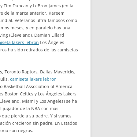
, y Tim Duncan y LeBron James (en la
e de la marca anterior. Kareem
mundial. Veteranos ultra-famosos como
timos meses, y en paralelo hay una
ing (Cleveland), Damian Lillard
iseta lakers lebron
Los Ángeles
os ha sido retirados de las camisetas
ls, Toronto Raptors, Dallas Mavericks,
ulls,
camiseta lakers lebron
 Basketball Association of America
os Boston Celtics y Los Ángeles Lakers
Cleveland, Miami y Los Ángeles) se ha
el jugador de la NBA con más
 que pierde a su padre. Y si vamos
ación crecieron sin padre. En Estados
oría son negros.