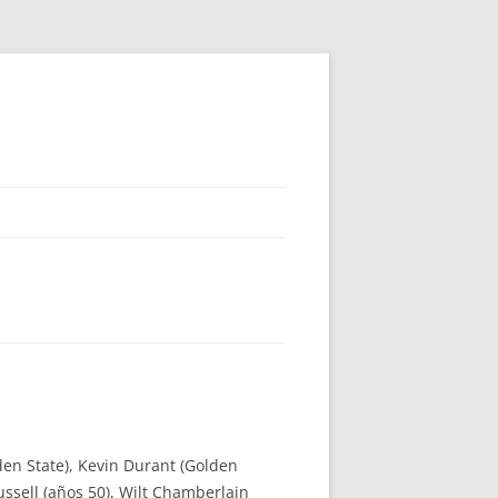
den State), Kevin Durant (Golden
ussell (años 50), Wilt Chamberlain