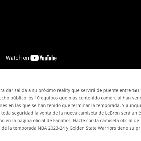
a dar salida a su próximo reality que servirá de puente entre ‘GH V
hecho público los 10 equipos que más contenido comercial han ven
ones en las que se han tenido que terminar la temporada. Y aunque 
toda seguridad la venta de la nueva camiseta de LeBron será un 
omo en la página oficial de Fanatics. Hazte con la camiseta oficial 
al de la temporada NBA 2023-24 y Golden State Warriors tiene su p