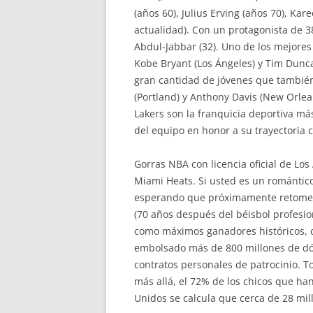
(años 60), Julius Erving (años 70), K
actualidad). Con un protagonista de 
Abdul-Jabbar (32). Uno de los mejores
Kobe Bryant (Los Ángeles) y Tim Dunca
gran cantidad de jóvenes que también
(Portland) y Anthony Davis (New Orlea
Lakers son la franquicia deportiva m
del equipo en honor a su trayectoria c
Gorras NBA con licencia oficial de Los
Miami Heats. Si usted es un romántico,
esperando que próximamente retomen g
(70 años después del béisbol profesion
como máximos ganadores históricos, co
embolsado más de 800 millones de dóla
contratos personales de patrocinio. T
más allá, el 72% de los chicos que ha
Unidos se calcula que cerca de 28 mil