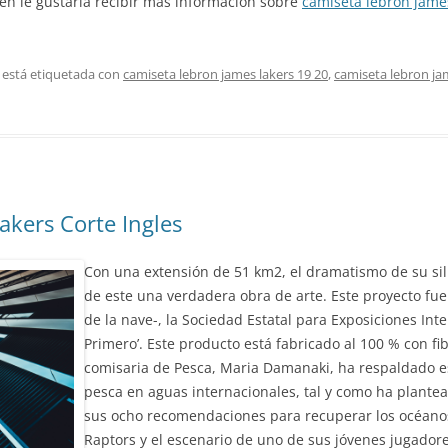
ién le gustaría recibir más información sobre
camiseta lebron jame
 está etiquetada con
camiseta lebron james lakers 19 20
,
camiseta lebron jam
akers Corte Ingles
Con una extensión de 51 km2, el dramatismo de su si
de este una verdadera obra de arte. Este proyecto fue
de la nave-, la Sociedad Estatal para Exposiciones Inter
Primero’. Este producto está fabricado al 100 % con fib
comisaria de Pesca, Maria Damanaki, ha respaldado est
pesca en aguas internacionales, tal y como ha plant
sus ocho recomendaciones para recuperar los océanos
Raptors y el escenario de uno de sus jóvenes jugador