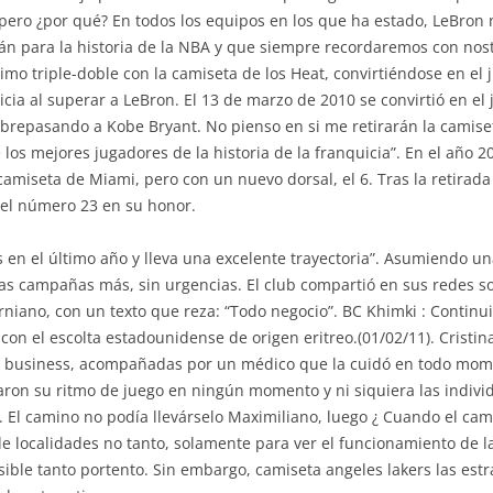
pero ¿por qué? En todos los equipos en los que ha estado, LeBro
án para la historia de la NBA y que siempre recordaremos con nosta
cimo triple-doble con la camiseta de los Heat, convirtiéndose en el
icia al superar a LeBron. El 13 de marzo de 2010 se convirtió en el 
brepasando a Kobe Bryant. No pienso en si me retirarán la camiset
os mejores jugadores de la historia de la franquicia”. En el año 
a camiseta de Miami, pero con un nuevo dorsal, el 6. Tras la retirad
 el número 23 en su honor.
n el último año y lleva una excelente trayectoria”. Asumiendo u
 campañas más, sin urgencias. El club compartió en sus redes soc
forniano, con un texto que reza: “Todo negocio”. BC Khimki : Contin
s con el escolta estadounidense de origen eritreo.(01/02/11). Cristi
se business, acompañadas por un médico que la cuidó en todo mo
ron su ritmo de juego en ningún momento y ni siquiera las individ
 El camino no podía llevárselo Maximiliano, luego ¿ Cuando el cami
e localidades no tanto, solamente para ver el funcionamiento de l
ble tanto portento. Sin embargo, camiseta angeles lakers las estr