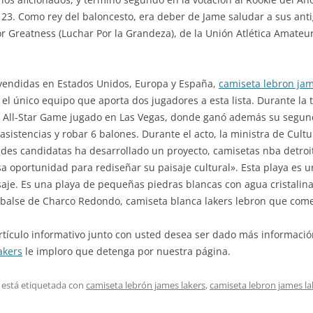
23. Como rey del baloncesto, era deber de Jame saludar a sus anti
r Greatness (Luchar Por la Grandeza), de la Unión Atlética Amateur
 vendidas en Estados Unidos, Europa y España,
camiseta lebron jam
el único equipo que aporta dos jugadores a esta lista. Durante la
 All-Star Game jugado en Las Vegas, donde ganó además su segund
 asistencias y robar 6 balones. Durante el acto, la ministra de Cul
des candidatas ha desarrollado un proyecto, camisetas nba detroi
a oportunidad para rediseñar su paisaje cultural». Esta playa es u
je. Es una playa de pequeñas piedras blancas con agua cristalina e
balse de Charco Redondo, camiseta blanca lakers lebron que comen
rtículo informativo junto con usted desea ser dado más informaci
akers
le imploro que detenga por nuestra página.
 está etiquetada con
camiseta lebrón james lakers
,
camiseta lebron james la