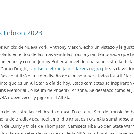
s Lebron 2023
 los Knicks de Nueva York, Anthony Mason, echó un vistazo y le gustó
colado en el top de las más vendidas tras la gran temporada que ha 
 peleones y con un Jimmy Butler al nivel de una superestrella de la
 Goran Dragic,
camiseta lebron james lakers negra
piezas clave du
años se utilizó el mismo diseño de camiseta para todos los All Star
tinto que es un All Star a día de hoy. Estas camisetas se inspiraron
erans Memorial Coliseum de Phoenix, Arizona. Se desatacó como el j
BA nueve veces y jugó en el All Star.
ido de las estrellas celebrado nunca. En este All Star de transició
 la de Bradley Beal,Joel Embiid o Kristaps Porziņģis sumándose a 
de Curry y triple de Thompson. Camiseta Nba Golden State Warrio
estilos de camisetas de baloncesto de la NBA para hombres, mujere