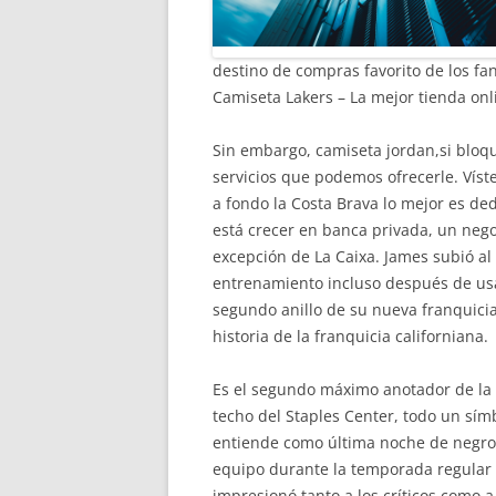
destino de compras favorito de los fa
Camiseta Lakers – La mejor tienda on
Sin embargo, camiseta jordan,si bloqu
servicios que podemos ofrecerle. Vís
a fondo la Costa Brava lo mejor es de
está crecer en banca privada, un nego
excepción de La Caixa. James subió a
entrenamiento incluso después de usa
segundo anillo de su nueva franquicia
historia de la franquicia californiana.
Es el segundo máximo anotador de la h
techo del Staples Center, todo un símb
entiende como última noche de negro 
equipo durante la temporada regular 
impresionó tanto a los críticos como a