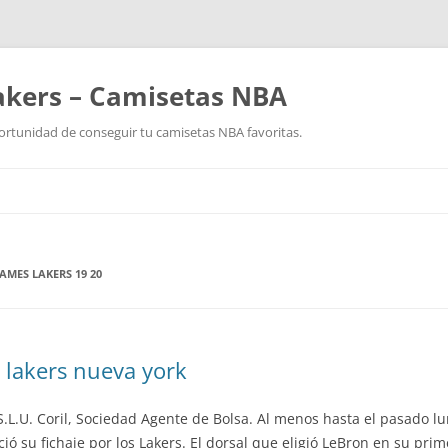
akers – Camisetas NBA
ortunidad de conseguir tu camisetas NBA favoritas.
Saltar
al
contenido
AMES LAKERS 19 20
 lakers nueva york
.L.U. Coril, Sociedad Agente de Bolsa. Al menos hasta el pasado l
ió su fichaje por los Lakers. El dorsal que eligió LeBron en su pri