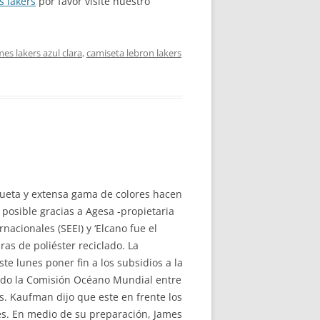
s lakers
por favor visite nuestro
es lakers azul clara
,
camiseta lebron lakers
lueta y extensa gama de colores hacen
 posible gracias a Agesa -propietaria
nacionales (SEEI) y ‘Elcano fue el
ras de poliéster reciclado. La
e lunes poner fin a los subsidios a la
eado la Comisión Océano Mundial entre
. Kaufman dijo que este en frente los
es. En medio de su preparación, James