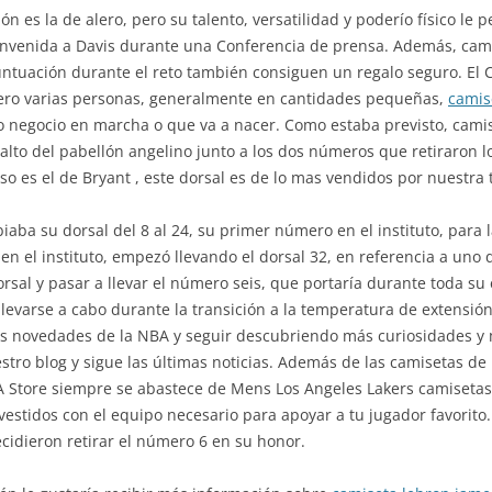
ón es la de alero, pero su talento, versatilidad y poderío físico le
ienvenida a Davis durante una Conferencia de prensa. Además, cami
ntuación durante el reto también consiguen un regalo seguro. El
nero varias personas, generalmente en cantidades pequeñas,
camis
o negocio en marcha o que va a nacer. Como estaba previsto, cami
 alto del pabellón angelino junto a los dos números que retiraron 
so es el de Bryant , este dorsal es de lo mas vendidos por nuestra 
aba su dorsal del 8 al 24, su primer número en el instituto, para 
n el instituto, empezó llevando el dorsal 32, en referencia a uno de
rsal y pasar a llevar el número seis, que portaría durante toda s
levarse a cabo durante la transición a la temperatura de extensión
las novedades de la NBA y seguir descubriendo más curiosidades y
uestro blog y sigue las últimas noticias. Además de las camisetas d
BA Store siempre se abastece de Mens Los Angeles Lakers camisetas
estidos con el equipo necesario para apoyar a tu jugador favorito.
cidieron retirar el número 6 en su honor.