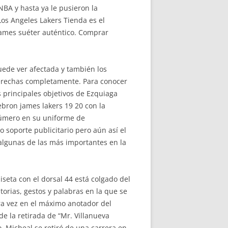
 NBA y hasta ya le pusieron la
os Angeles Lakers Tienda es el
James suéter auténtico. Comprar
puede ver afectada y también los
derechas completamente. Para conocer
 principales objetivos de Ezquiaga
ebron james lakers 19 20 con la
número en su uniforme de
soporte publicitario pero aún así el
 algunas de las más importantes en la
seta con el dorsal 44 está colgado del
torias, gestos y palabras en la que se
ra vez en el máximo anotador del
 la retirada de “Mr. Villanueva
o. Micheal se retiró de una carrera en