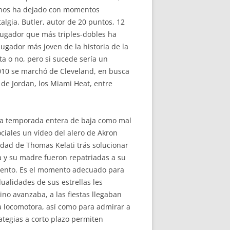
n nos ha dejado con momentos
lgia. Butler, autor de 20 puntos, 12
 jugador que más triples-dobles ha
jugador más joven de la historia de la
a o no, pero si sucede sería un
2010 se marchó de Cleveland, en busca
a de Jordan, los Miami Heat, entre
na temporada entera de baja como mal
iales un vídeo del alero de Akron
uidad de Thomas Kelati trás solucionar
na y su madre fueron repatriadas a su
mento. Es el momento adecuado para
ualidades de sus estrellas les
no avanzaba, a las fiestas llegaban
a locomotora, así como para admirar a
ategias a corto plazo permiten