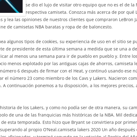
se dio el lujo de visitar otro equipo que no es el de la
respectiva camiseta. Conozca más acerca de por qué L
ns y lea las opiniones de nuestros clientes que compraron LeBron 
line de camisetas NBA baratas y ropa de de baloncesto.
ea algunos tipos de cookies, su experiencia de uso en el sitio se 
tete de presidente de esta última semana a medida que se una a 
dicar al menos una semana para ir de pueblo en pueblo y. Entre los
cio menos explotado por las antiguas cajas de ahorros, camiseta l
l número 6 después de firmar con el Heat, y continuó usando ese 
r el número 23 como miembro de los Cavs y Lakers. Nacieron como 
. A continuación ponemos a tu disposición, a los mejores precios,
istoria de los Lakers, y como no podía ser de otra manera, su cami
olo de una de las franquicias más históricas de la NBA. Mil dedica
de esta temporada. Esto hizo que Bryant se convirtiera por prime
superando al propio O’Neal.camiseta lakers 2020 Un año después de
 los aficionados, y terminó segundo en la votación al Rookie del Añ