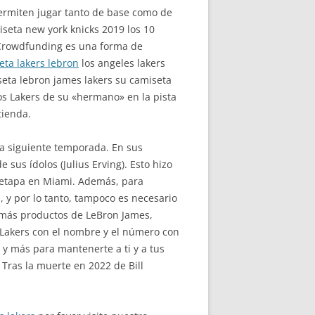
 permiten jugar tanto de base como de
seta new york knicks 2019 los 10
 Crowdfunding es una forma de
eta lakers lebron
los angeles lakers
seta lebron james lakers su camiseta
los Lakers de su «hermano» en la pista
tienda.
la siguiente temporada. En sus
 sus ídolos (Julius Erving). Esto hizo
u etapa en Miami. Además, para
, y por lo tanto, tampoco es necesario
 más productos de LeBron James,
e Lakers con el nombre y el número con
 y más para mantenerte a ti y a tus
 Tras la muerte en 2022 de Bill