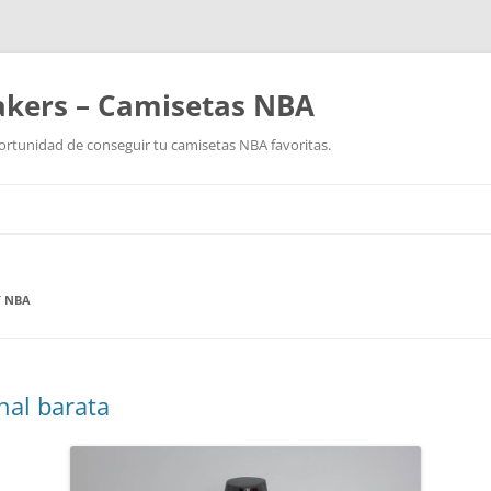
akers – Camisetas NBA
ortunidad de conseguir tu camisetas NBA favoritas.
Saltar
al
contenido
Y NBA
nal barata