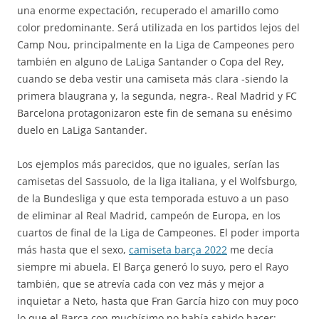
una enorme expectación, recuperado el amarillo como
color predominante. Será utilizada en los partidos lejos del
Camp Nou, principalmente en la Liga de Campeones pero
también en alguno de LaLiga Santander o Copa del Rey,
cuando se deba vestir una camiseta más clara -siendo la
primera blaugrana y, la segunda, negra-. Real Madrid y FC
Barcelona protagonizaron este fin de semana su enésimo
duelo en LaLiga Santander.
Los ejemplos más parecidos, que no iguales, serían las
camisetas del Sassuolo, de la liga italiana, y el Wolfsburgo,
de la Bundesliga y que esta temporada estuvo a un paso
de eliminar al Real Madrid, campeón de Europa, en los
cuartos de final de la Liga de Campeones. El poder importa
más hasta que el sexo,
camiseta barça 2022
me decía
siempre mi abuela. El Barça generó lo suyo, pero el Rayo
también, que se atrevía cada con vez más y mejor a
inquietar a Neto, hasta que Fran García hizo con muy poco
lo que el Barça con muchísimo no había sabido hacer: