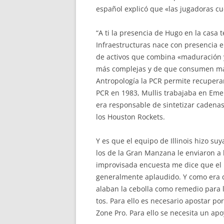
español explicó que «las jugadoras cu
“A ti la presencia de Hugo en la casa t
Infraestructuras nace con presencia en
de activos que combina «maduración y
más complejas y de que consumen más 
Antropología la PCR permite recupera
PCR en 1983, Mullis trabajaba en Emer
era responsable de sintetizar cadenas
los Houston Rockets.
Y es que el equipo de Illinois hizo s
los de la Gran Manzana le enviaron a 
improvisada encuesta me dice que el
generalmente aplaudido. Y como era d
alaban la cebolla como remedio para l
tos. Para ello es necesario apostar po
Zone Pro. Para ello se necesita un apoy