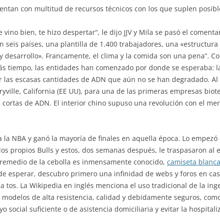
entan con multitud de recursos técnicos con los que suplen posibles
e vino bien, te hizo despertar“, le dijo JJV y Mila se pasó el comenta
 seis países, una plantilla de 1.400 trabajadores, una «estructura
 desarrollo». Francamente, el clima y la comida son una pena”. Co
tiempo, las entidades han comenzado por donde se esperaba: las 
r las escasas cantidades de ADN que aún no se han degradado. Al
yville, California (EE UU), para una de las primeras empresas bio
 cortas de ADN. El interior chino supuso una revolución con el me
uya la NBA y ganó la mayoría de finales en aquella época. Lo empez
los propios Bulls y estos, dos semanas después, le traspasaron al 
 remedio de la cebolla es inmensamente conocido,
camiseta blanca
e esperar, descubro primero una infinidad de webs y foros en cas
a tos. La Wikipedia en inglés menciona el uso tradicional de la in
r modelos de alta resistencia, calidad y debidamente seguros, como
o social suficiente o de asistencia domiciliaria y evitar la hospitali