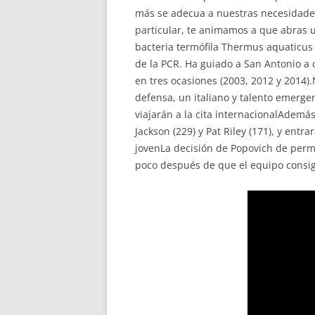
más se adecua a nuestras necesidades
particular, te animamos a que abras 
bacteria termófila Thermus aquaticus
de la PCR. Ha guiado a San Antonio a 
en tres ocasiones (2003, 2012 y 2014)
defensa, un italiano y talento emerge
viajarán a la cita internacionalAdemás 
Jackson (229) y Pat Riley (171), y ent
jovenLa decisión de Popovich de per
poco después de que el equipo consigu