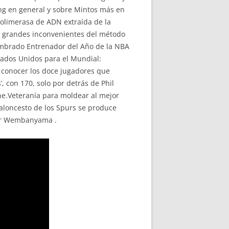
ng en general y sobre Mintos más en
polimerasa de ADN extraída de la
os grandes inconvenientes del método
 nombrado Entrenador del Año de la NBA
tados Unidos para el Mundial:
a conocer los doce jugadores que
’, con 170, solo por detrás de Phil
iene.Veteranía para moldear al mejor
aloncesto de los Spurs se produce
ctor Wembanyama .