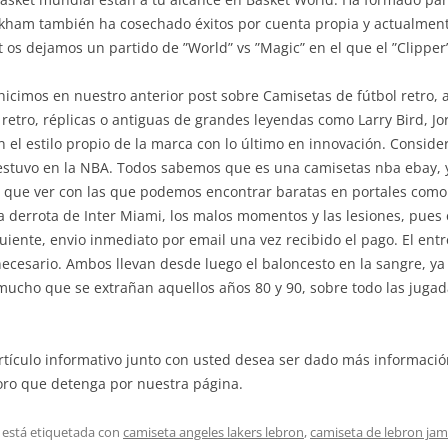
ckham también ha cosechado éxitos por cuenta propia y actualmente
st os dejamos un partido de ”World” vs ”Magic” en el que el ”Clippe
ue hicimos en nuestro anterior post sobre Camisetas de fútbol retro, 
etro, réplicas o antiguas de grandes leyendas como Larry Bird, Jo
n el estilo propio de la marca con lo último en innovación. Consi
stuvo en la NBA. Todos sabemos que es una camisetas nba ebay, y
que ver con las que podemos encontrar baratas en portales como
 derrota de Inter Miami, los malos momentos y las lesiones, pues
uiente, envio inmediato por email una vez recibido el pago. El en
necesario. Ambos llevan desde luego el baloncesto en la sangre, y
mucho que se extrañan aquellos años 80 y 90, sobre todo las jugad
rtículo informativo junto con usted desea ser dado más informaci
oro que detenga por nuestra página.
 está etiquetada con
camiseta angeles lakers lebron
,
camiseta de lebron jame