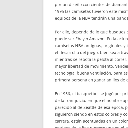
por un diseño con cientos de diamant
1995 las camisetas tuvieron este mism
equipos de la NBA tendrán una banda 
Por ello, depende de lo que busques 
puede ser Ebay o Amazon. En la actual
camisetas NBA antiguas, originales y
el desarrollo del juego, bien sea a tr
mientras se rebota la pelota al corr
mayor libertad de movimiento. Vendem
tecnología, buena ventilación, para 
primera persona en ganar anillos de
En 1936, el basquetbol se jugó por pri
de la franquicia, en que el nombre apa
parecido al de Seattle de esa época,
siguieron siendo en estos colores y c
carrera, están acentuadas en un color
equipos de la liga número uno en el b