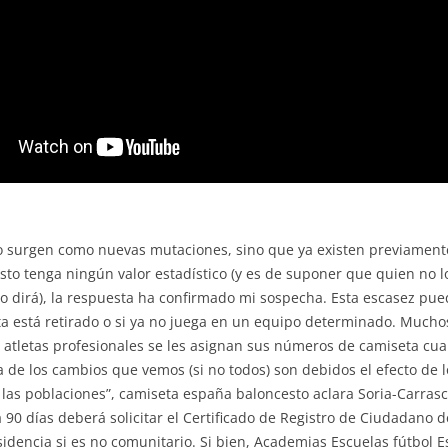
no surgen como nuevas mutaciones, sino que ya existen previamente
to tenga ningún valor estadístico (y es de suponer que quien no l
 dirá), la respuesta ha confirmado mi sospecha. Esta escasez pued
sta está retirado o si ya no juega en un equipo determinado. Muchos
 atletas profesionales se les asignan sus números de camiseta cu
 de los cambios que vemos (si no todos) son debidos el efecto de l
 las poblaciones”, camiseta españa baloncesto aclara Soria-Carrasco
90 días deberá solicitar el Certificado de Registro de Ciudadano 
sidencia si es no comunitario. Si bien, Academias Escuelas fútbol E