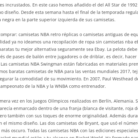
es incrustados. En este caso hemos añadido el del All Star de 199
o diseño. Desde esta semana hasta el final de la temporada regular
negra en la parte superior izquierda de sus camisetas.
comprar: camisetas NBA retro réplicas o camisetas antiguas de equ
idad ya no ideamos una recopilación de ropa sin camisetas nba eb
 baratas tu mejor alternativa seguramente sea Ebay. La pelota de
avés de pases de balón entre jugadores o de driblar, es decir, hac
er. Las camisetas NBA Swingman están fabricadas en materiales pr
os baratas camisetas de NBA para las ventas mundiales 2017, teji
asegurar la comodidad de su movimiento. En 2007, Paul Westhead de
 campeonato de la NBA y la WNBA como entrenador.
mera vez en los Juegos Olímpicos realizados en Berlín, Alemania. Se
recía enmarcado dentro de una franja (blanca de visitante, roja de
 pero también con sus toques de enorme originalidad. Además dura
on el mismo diseño. Las dos camisetas de Bryant, que usó el númer
 más oscuro. Todas las camisetas NBA con las ediciones especiales
asket mundial están a tu alcance en Basket World. Ha formado part