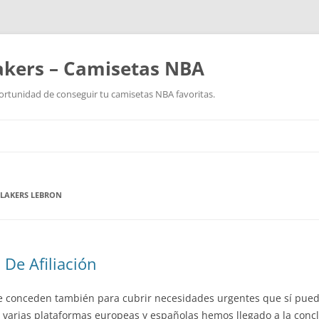
akers – Camisetas NBA
ortunidad de conseguir tu camisetas NBA favoritas.
Saltar
al
contenido
 LAKERS LEBRON
 De Afiliación
se conceden también para cubrir necesidades urgentes que sí pued
arias plataformas europeas y españolas hemos llegado a la concl