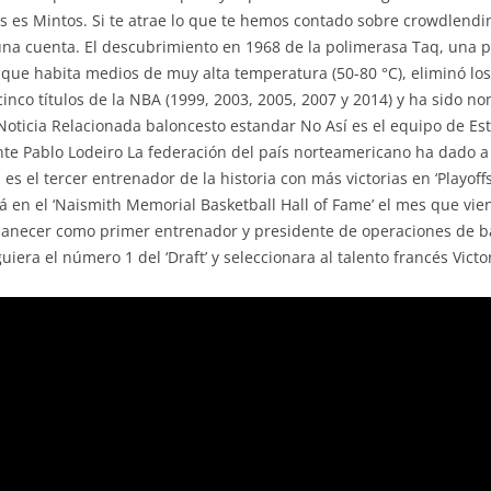
 es Mintos. Si te atrae lo que te hemos contado sobre crowdlendi
una cuenta. El descubrimiento en 1968 de la polimerasa Taq, una 
 que habita medios de muy alta temperatura (50-80 °C), eliminó l
cinco títulos de la NBA (1999, 2003, 2005, 2007 y 2014) y ha sido
.Noticia Relacionada baloncesto estandar No Así es el equipo de Es
nte Pablo Lodeiro La federación del país norteamericano ha dado 
es el tercer entrenador de la historia con más victorias en ‘Playoffs
rará en el ‘Naismith Memorial Basketball Hall of Fame’ el mes que v
manecer como primer entrenador y presidente de operaciones de b
iera el número 1 del ‘Draft’ y seleccionara al talento francés Vi