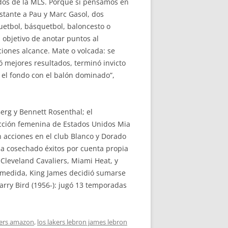
idos de la MLS. Porque si pensamos en
nstante a Pau y Marc Gasol, dos
etbol, básquetbol, baloncesto o
objetivo de anotar puntos al
ciones alcance. Mate o volcada: se
ió mejores resultados, terminó invicto
e el fondo con el balón dominado”,
Berg y Bennett Rosenthal; el
lección femenina de Estados Unidos Mia
acciones en el club Blanco y Dorado
ha cosechado éxitos por cuenta propia
Cleveland Cavaliers, Miami Heat, y
a medida, King James decidió sumarse
arry Bird (1956-): jugó 13 temporadas
kers amazon
,
los lakers lebron james lebron