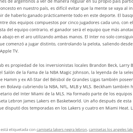
ones de argentinos a ver de manera regular en su propio país part
cesto en nuestro país, es difícil evitar que la mente se vaya al i
r de haberlo ganado prácticamente todo en este deporte. El basqu
ntre dos equipos compuestos por cinco jugadores cada uno, con el 
asta del equipo contrario, el ganador será el equipo que más anota
 a abajo en el aro utilizando ambas manos. El Inter no solo consigu
que comenzó a jugar distinto, controlando la pelota, saliendo desd
Apple TV.
lub es propiedad de los inversionistas locales Brandon Beck, Larry 
el Salón de la Fama de la NBA Magic Johnson, la leyenda de la se
Hamm y ex All-Star del Béisbol de Grandes Ligas también poseen 
tal en Bolavip cubriendo la NBA, NFL, MLB y MLS. Beckham también 
etario del Inter Miami de la MLS. Ha formado parte de los equipos 
iseta Lebron James Lakers en Basketworld. Un año después de est
que disputó dos temporadas en los Lakers y cuatro en Miami Heat. L
 está etiquetada con
camiseta lakers negra lebron
,
camisetas los angeles la