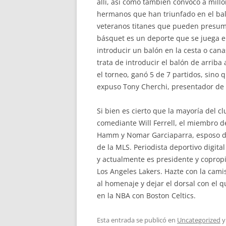
allí, así como también convocó a mill
hermanos que han triunfado en el balon
veteranos titanes que pueden presumi
básquet es un deporte que se juega e
introducir un balón en la cesta o can
trata de introducir el balón de arriba
el torneo, ganó 5 de 7 partidos, sino 
expuso Tony Cherchi, presentador de 
Si bien es cierto que la mayoría del c
comediante Will Ferrell, el miembro d
Hamm y Nomar Garciaparra, esposo de 
de la MLS. Periodista deportivo digi
y actualmente es presidente y copropi
Los Angeles Lakers. Hazte con la cam
al homenaje y dejar el dorsal con el 
en la NBA con Boston Celtics.
Esta entrada se publicó en
Uncategorized
y