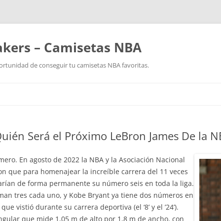
akers – Camisetas NBA
ortunidad de conseguir tu camisetas NBA favoritas.
Saltar
al
contenido
Quién Será el Próximo LeBron James De la 
ero. En agosto de 2022 la NBA y la Asociación Nacional
n que para homenajear la increíble carrera del 11 veces
irarían de forma permanente su número seis en toda la liga.
man tres cada uno, y Kobe Bryant ya tiene dos números en
ue vistió durante su carrera deportiva (el ‘8’ y el ’24’).
ngular que mide 1,05 m de alto por 1,8 m de ancho, con