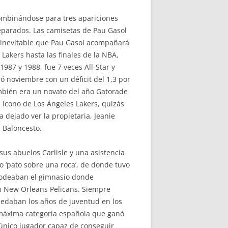
 combinándose para tres apariciones
separados. Las camisetas de Pau Gasol
es inevitable que Pau Gasol acompañará
 Lakers hasta las finales de la NBA,
987 y 1988, fue 7 veces All-Star y
 noviembre con un déficit del 1,3 por
ambién era un novato del año Gatorade
 ícono de Los Ángeles Lakers, quizás
 dejado ver la propietaria, Jeanie
l Baloncesto.
sus abuelos Carlisle y una asistencia
 ‘pato sobre una roca’, de donde tuvo
 rodeaban el gimnasio donde
en New Orleans Pelicans. Siempre
uedaban los años de juventud en los
la máxima categoría española que ganó
 único jugador capaz de conseguir