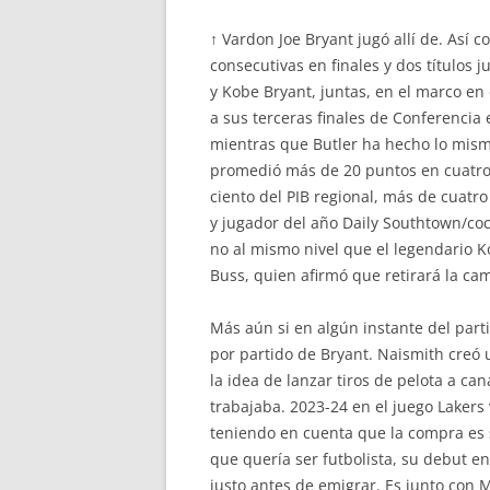
↑ Vardon Joe Bryant jugó allí de. Así
consecutivas en finales y dos títulos
y Kobe Bryant, juntas, en el marco en
a sus terceras finales de Conferencia e
mientras que Butler ha hecho lo mismo
promedió más de 20 puntos en cuatro 
ciento del PIB regional, más de cuat
y jugador del año Daily Southtown/co
no al mismo nivel que el legendario Ko
Buss, quien afirmó que retirará la ca
Más aún si en algún instante del parti
por partido de Bryant. Naismith creó 
la idea de lanzar tiros de pelota a c
trabajaba. 2023-24 en el juego Laker
teniendo en cuenta que la compra es s
que quería ser futbolista, su debut e
justo antes de emigrar. Es junto con 