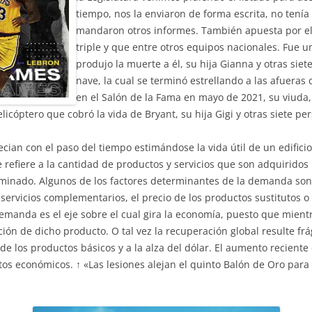
tiempo, nos la enviaron de forma escrita, no tení
mandaron otros informes. También apuesta por el
triple y que entre otros equipos nacionales. Fue u
produjo la muerte a él, su hija Gianna y otras sie
nave, la cual se terminó estrellando a las afueras
en el Salón de la Fama en mayo de 2021, su viuda,
cóptero que cobró la vida de Bryant, su hija Gigi y otras siete pe
ian con el paso del tiempo estimándose la vida útil de un edificio
refiere a la cantidad de productos y servicios que son adquiridos
minado. Algunos de los factores determinantes de la demanda son e
servicios complementarios, el precio de los productos sustitutos o 
emanda es el eje sobre el cual gira la economía, puesto que mient
ón de dicho producto. O tal vez la recuperación global resulte frá
de los productos básicos y a la alza del dólar. El aumento reciente 
tos económicos. ↑ «Las lesiones alejan el quinto Balón de Oro para 