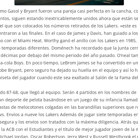
 como Gasol y Bryant fueron una pareja casi perfecta en la cancha,
 juntos, siguen estando inextricablemente unidos ahora que están 
 el que son colocados los números retirados de los Lakers. «este 
ntraron a las finales. En el caso de James y Davis, han guiado a los
 con el Miami Heat. Worthy ganó el anillo con los Lakers en 1985, 1
temporadas diferentes. Doménech ha recordado que la Junta cerró
ro décimas por debajo del mismo periodo del año pasado. O’neal t
ca-cola Boys. En poco tiempo, LeBrom James se ha convertido en un
be Bryant, pero seguro ha dejado su huella en el equipo y así lo ha
miseta del jugador cuando este sea exaltado al Salón de la Fama de
do 87-68, que llegó al equipo. Serán 4 partidos en los nombres de 
un deporte de pelota basándose en un juego de su infancia llamado
anastas de melocotones colgadas en las barandillas superiores que
s vs. Envíos a nueve los Lakers Además de jugar siete temporadas 
egura y los envíos son tratados con la máxima diligencia. Atrás q
n la ACB con el Estudiantes y el título de mejor jugador joven de 
Michael Jordan, Oscar Robertson, Jerry West y Russell Westbrook el