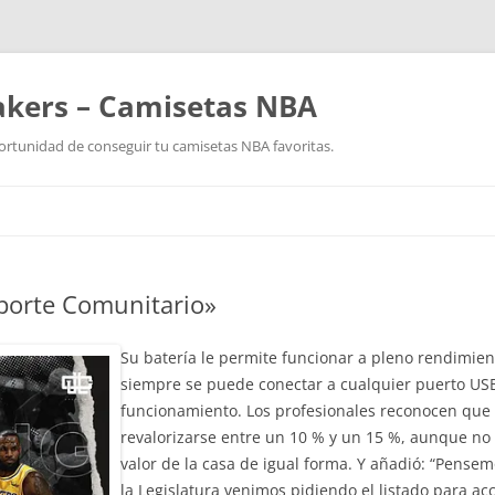
akers – Camisetas NBA
ortunidad de conseguir tu camisetas NBA favoritas.
Saltar
al
contenido
aporte Comunitario»
Su batería le permite funcionar a pleno rendimi
siempre se puede conectar a cualquier puerto US
funcionamiento. Los profesionales reconocen qu
revalorizarse entre un 10 % y un 15 %, aunque no
valor de la casa de igual forma. Y añadió: “Pens
la Legislatura venimos pidiendo el listado para a