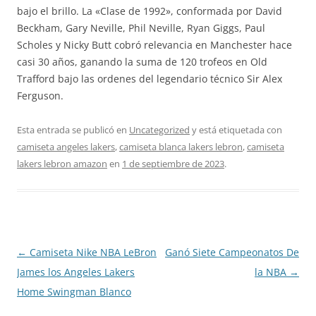
bajo el brillo. La «Clase de 1992», conformada por David
Beckham, Gary Neville, Phil Neville, Ryan Giggs, Paul
Scholes y Nicky Butt cobró relevancia en Manchester hace
casi 30 años, ganando la suma de 120 trofeos en Old
Trafford bajo las ordenes del legendario técnico Sir Alex
Ferguson.
Esta entrada se publicó en
Uncategorized
y está etiquetada con
camiseta angeles lakers
,
camiseta blanca lakers lebron
,
camiseta
lakers lebron amazon
en
1 de septiembre de 2023
.
Navegación
←
Camiseta Nike NBA LeBron
Ganó Siete Campeonatos De
de
James los Angeles Lakers
la NBA
→
entradas
Home Swingman Blanco