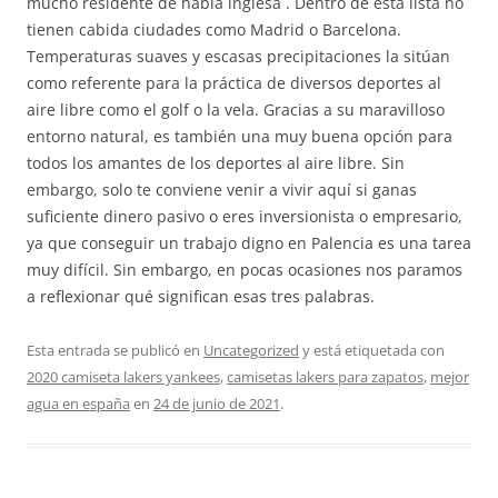
mucho residente de habla inglesa . Dentro de esta lista no
tienen cabida ciudades como Madrid o Barcelona.
Temperaturas suaves y escasas precipitaciones la sitúan
como referente para la práctica de diversos deportes al
aire libre como el golf o la vela. Gracias a su maravilloso
entorno natural, es también una muy buena opción para
todos los amantes de los deportes al aire libre. Sin
embargo, solo te conviene venir a vivir aquí si ganas
suficiente dinero pasivo o eres inversionista o empresario,
ya que conseguir un trabajo digno en Palencia es una tarea
muy difícil. Sin embargo, en pocas ocasiones nos paramos
a reflexionar qué significan esas tres palabras.
Esta entrada se publicó en
Uncategorized
y está etiquetada con
2020 camiseta lakers yankees
,
camisetas lakers para zapatos
,
mejor
agua en españa
en
24 de junio de 2021
.