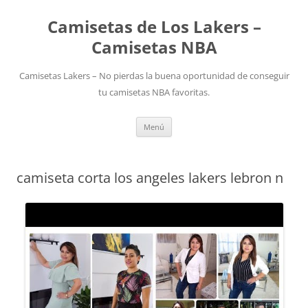
Camisetas de Los Lakers –
Camisetas NBA
Camisetas Lakers – No pierdas la buena oportunidad de conseguir
tu camisetas NBA favoritas.
Saltar
Menú
al
contenido
camiseta corta los angeles lakers lebron n